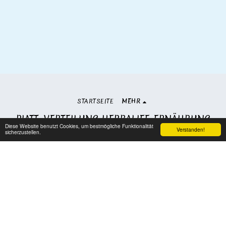
STARTSEITE
MEHR
PIATT. VERTEILUNG HERBALIFE-ERNÄHRUNG
Diese Website benutzt Cookies, um bestmögliche Funktionalität
Copyright © 2026 Alle Rechte vorbehalten.
Verstanden!
sicherzustellen.
AGBs
|
Datenschutzbestimmungen
Abonnieren