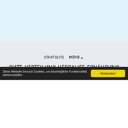
STARTSEITE
MEHR
PIATT. VERTEILUNG HERBALIFE-ERNÄHRUNG
Diese Website benutzt Cookies, um bestmögliche Funktionalität
Copyright © 2026 Alle Rechte vorbehalten.
Verstanden!
sicherzustellen.
AGBs
|
Datenschutzbestimmungen
Abonnieren