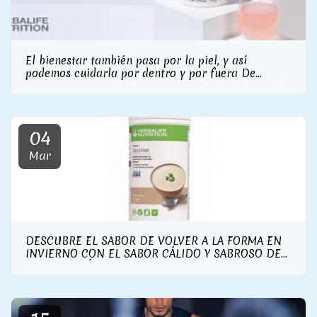
El bienestar también pasa por la piel, y así
podemos cuidarla por dentro y por fuera De
Herbalife Nutrition la línea de cuidado de la piel
con suplemento de colágeno incluido
04
Mar
DESCUBRE EL SABOR DE VOLVER A LA FORMA EN
INVIERNO CON EL SABOR CÁLIDO Y SABROSO DE
LA NUEVA FÓRMULA 1 GOURMET DE HERBALIFE
NUTRITION