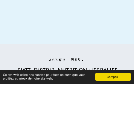
ACCUEIL
PLUS
PIATT. DISTRIB. NUTRITION HERBALIFE
Ce site web utilise des cookies pour faire en sorte que vous
Droits d'auteur © 2026 Tous droits réservés
Compris !
profitiez au mieux de notre site web.
Conditions d'Utilisations
|
Politique de Confidentialité
S'abonner