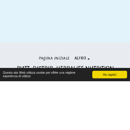
PAGINA INIZIALE
ALTRO
PIATT. DISTRIB. HERBALIFE NUTRITION
Questo sito Web utilizza cookie per offrire una migliore
Copyright © 2026 Tutti i diritti riservati
Ho capito!
esperienza di utilizzo
Condizioni
|
Privacy
Iscriviti