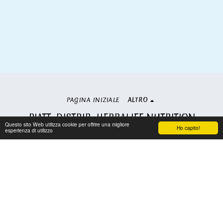
PAGINA INIZIALE
ALTRO
PIATT. DISTRIB. HERBALIFE NUTRITION
Questo sito Web utilizza cookie per offrire una migliore
Copyright © 2026 Tutti i diritti riservati
Ho capito!
esperienza di utilizzo
Condizioni
|
Privacy
Iscriviti