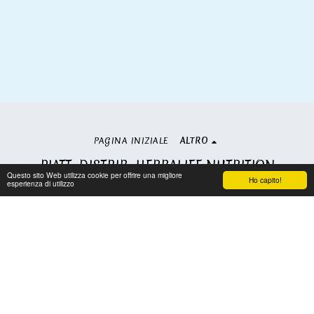
PAGINA INIZIALE
ALTRO
PIATT. DISTRIB. HERBALIFE NUTRITION
Questo sito Web utilizza cookie per offrire una migliore
Copyright © 2026 Tutti i diritti riservati
Ho capito!
esperienza di utilizzo
Condizioni
|
Privacy
Iscriviti