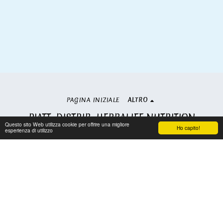
PAGINA INIZIALE
ALTRO
PIATT. DISTRIB. HERBALIFE NUTRITION
Questo sito Web utilizza cookie per offrire una migliore
Copyright © 2026 Tutti i diritti riservati
Ho capito!
esperienza di utilizzo
Condizioni
|
Privacy
Iscriviti