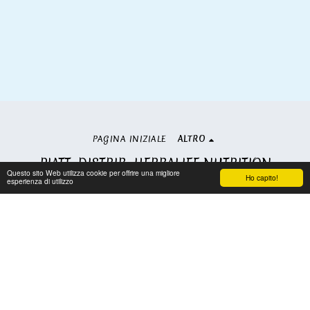
PAGINA INIZIALE
ALTRO
PIATT. DISTRIB. HERBALIFE NUTRITION
Questo sito Web utilizza cookie per offrire una migliore
Copyright © 2026 Tutti i diritti riservati
Ho capito!
esperienza di utilizzo
Condizioni
|
Privacy
Iscriviti