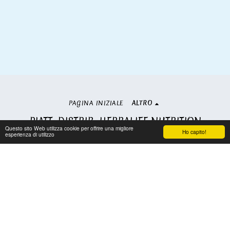
PAGINA INIZIALE
ALTRO
PIATT. DISTRIB. HERBALIFE NUTRITION
Questo sito Web utilizza cookie per offrire una migliore
Copyright © 2026 Tutti i diritti riservati
Ho capito!
esperienza di utilizzo
Condizioni
|
Privacy
Iscriviti