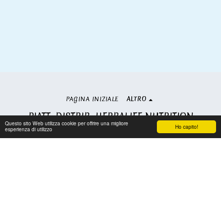
PAGINA INIZIALE
ALTRO
PIATT. DISTRIB. HERBALIFE NUTRITION
Questo sito Web utilizza cookie per offrire una migliore
Copyright © 2026 Tutti i diritti riservati
Ho capito!
esperienza di utilizzo
Condizioni
|
Privacy
Iscriviti