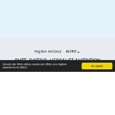
PAGINA INIZIALE
ALTRO
PIATT. DISTRIB. HERBALIFE NUTRITION
Questo sito Web utilizza cookie per offrire una migliore
Copyright © 2026 Tutti i diritti riservati
Ho capito!
esperienza di utilizzo
Condizioni
|
Privacy
Iscriviti