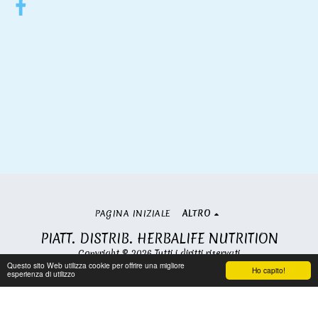
PAGINA INIZIALE
ALTRO
PIATT. DISTRIB. HERBALIFE NUTRITION
Copyright © 2026 Tutti i diritti riservati
Questo sito Web utilizza cookie per offrire una migliore
Condizioni
|
Privacy
Ho capito!
esperienza di utilizzo
Iscriviti