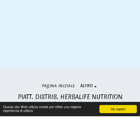
PAGINA INIZIALE
ALTRO
PIATT. DISTRIB. HERBALIFE NUTRITION
Copyright © 2026 Tutti i diritti riservati
Questo sito Web utilizza cookie per offrire una migliore
Ho capito!
Condizioni
|
Privacy
esperienza di utilizzo
Iscriviti