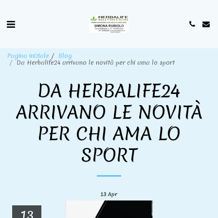
Pagina iniziale
Blog
Da Herbalife24 arrivano le novità per chi ama lo sport
DA HERBALIFE24
ARRIVANO LE NOVITÀ
PER CHI AMA LO
SPORT
13
Apr
13