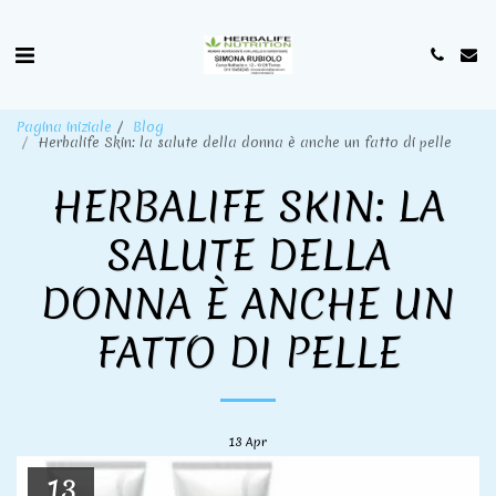
Pagina iniziale
Blog
Herbalife Skin: la salute della donna è anche un fatto di pelle
HERBALIFE SKIN: LA
SALUTE DELLA
DONNA È ANCHE UN
FATTO DI PELLE
13
Apr
13